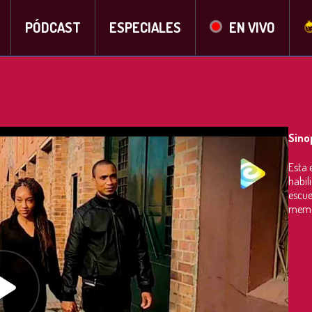
PÓDCAST
ESPECIALES
EN VIVO
Sino
Esta 
habil
escue
memor