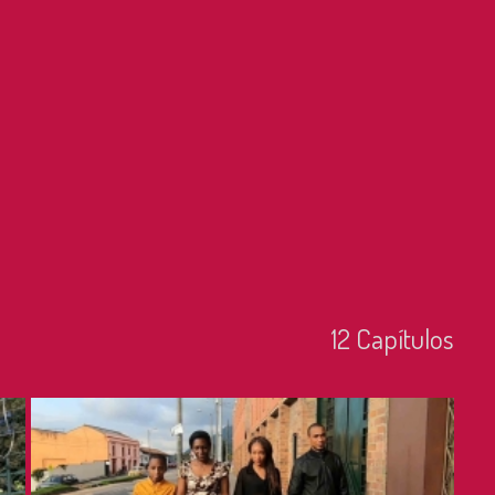
12
Capí­tulos