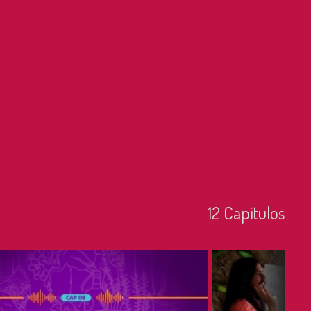
12
Capí­tulos