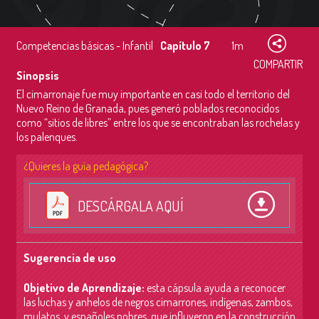
Competencias básicas - Infantil
Capítulo 7
1m
COMPARTIR
Sinopsis
El cimarronaje fue muy importante en casi todo el territorio del
Nuevo Reino de Granada, pues generó poblados reconocidos
como “sitios de libres” entre los que se encontraban las rochelas y
los palenques.
¿Quieres la guía pedagógica?
DESCÁRGALA AQUÍ
Sugerencia de uso
Objetivo de Aprendizaje:
e
sta cápsula ayuda a reconocer
las luchas y anhelos de negros cimarrones, indígenas, zambos,
mulatos, y españoles pobres, que influyeron en la construcción