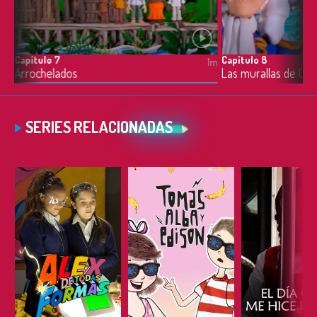
Capítulo 7
Capítulo 8
1m
1m
Arrochelados
Las murallas de Car
SERIES RELACIONADAS
ESCUCHAR
ESCUCHAR
ESCUC