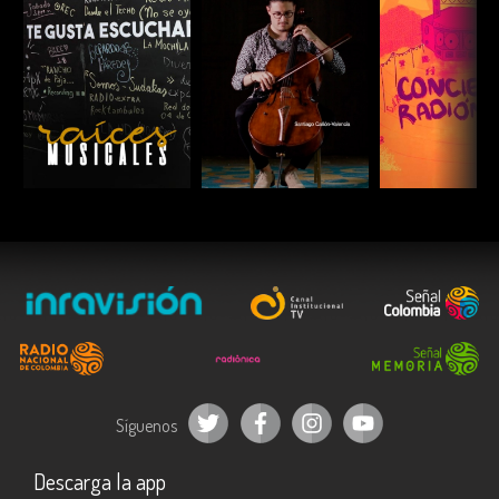
ESCUCHAR
ESCUCHAR
ESCUC
Síguenos
Descarga la app