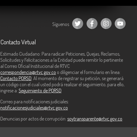
Síguenos
Contacto Virtual
Estimado Ciudadano: Para radicar Peticiones, Quejas, Reclamos,
Solicitudes y Felicitaciones a la Entidad puede remitir lo pertinente
al Correo Oficial Institucional de RTVC
correspondencia@rtvc.gov.co
o diligenciar el formulario en línea:
Contacto PQRSD
. Al momento de registrar su petición, se generará
un código con el cual usted podrá realizar el seguimiento, para ello,
ingrese a:
Seguimiento de PQRSD
Correo para notificaciones judiciales:
notificacionesjudiciales@rtvc.gov.co
Denuncias por actos de corrupción:
soytransparente@rtvc.gov.co