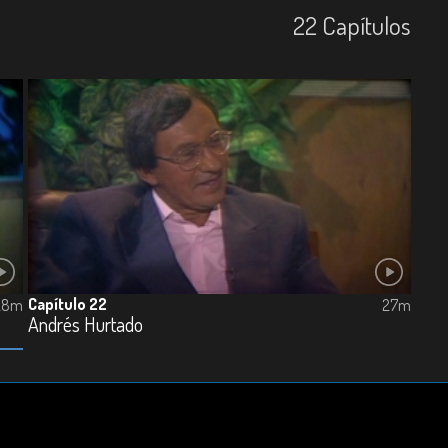
22
Capí­tulos
Capítulo 22
28m
27m
Andrés Hurtado