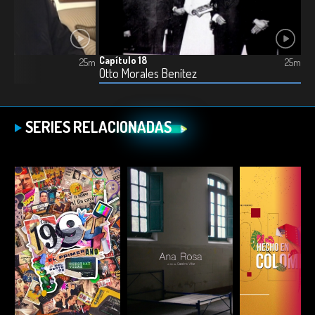
Capítulo 18
25m
25m
Otto Morales Benítez
SERIES RELACIONADAS
ESCUCHAR
ESCUCHAR
ESCUC