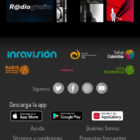
ESCUCHAR
ESCUCHAR
ESCUC
Síguenos
Descarga la app
Ayuda
Quiénes Somos
Términos y condiciones
Preguntas frecuentes