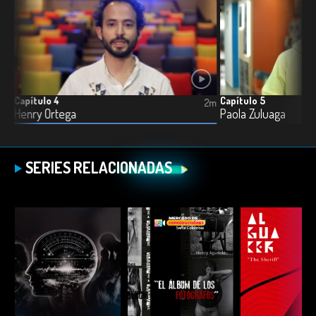
Capítulo 4
Capítulo 5
2m
2m
Henry Ortega
Paola Zuluaga
SERIES RELACIONADAS