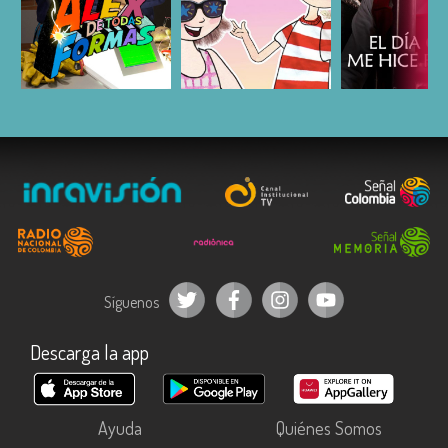
ESCUCHAR
ESCUCHAR
ESCUC
Síguenos
Descarga la app
Ayuda
Quiénes Somos