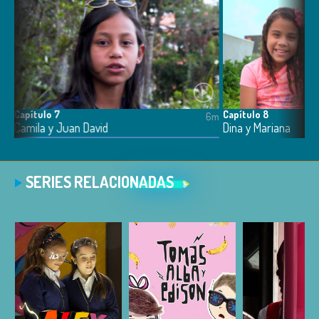
Capítulo 7
Capítulo 8
6m
6m
Camila y Juan David
Dina y Mariana
SERIES RELACIONADAS