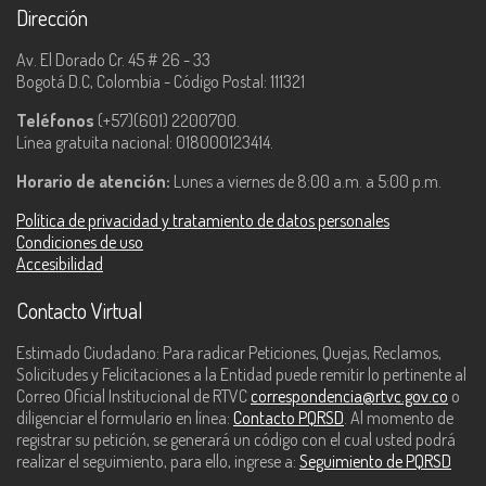
Dirección
Av. El Dorado Cr. 45 # 26 - 33
Bogotá D.C, Colombia - Código Postal: 111321
Teléfonos
(+57)(601) 2200700.
Línea gratuita nacional: 018000123414.
Horario de atención:
Lunes a viernes de 8:00 a.m. a 5:00 p.m.
Política de privacidad y tratamiento de datos personales
Condiciones de uso
Accesibilidad
Contacto Virtual
Estimado Ciudadano: Para radicar Peticiones, Quejas, Reclamos,
Solicitudes y Felicitaciones a la Entidad puede remitir lo pertinente al
Correo Oficial Institucional de RTVC
correspondencia@rtvc.gov.co
o
diligenciar el formulario en línea:
Contacto PQRSD
. Al momento de
registrar su petición, se generará un código con el cual usted podrá
realizar el seguimiento, para ello, ingrese a:
Seguimiento de PQRSD