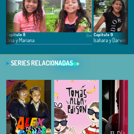
Capítulo 8
Capítulo 9
6m
6m
Dina y Mariana
Isahara y Darwin
SERIES RELACIONADAS