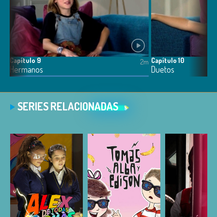
Capítulo 9
Capítulo 10
2m
2m
Hermanos
Duetos
SERIES RELACIONADAS