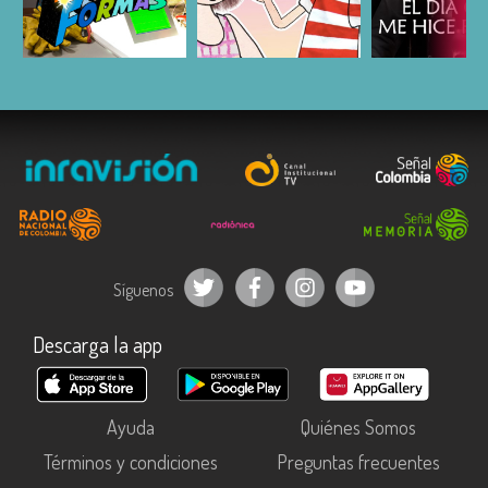
ESCUCHAR
ESCUCHAR
ESCUC
Síguenos
Descarga la app
Ayuda
Quiénes Somos
Términos y condiciones
Preguntas frecuentes