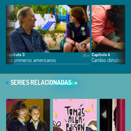
Capítulo 3
Capítulo 4
6m
26m
Los primeros americanos
Cambio climático
SERIES RELACIONADAS