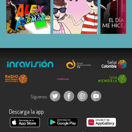
ESCUCHAR
ESCUCHAR
ESCUC
Síguenos
Descarga la app