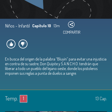
Niños - Infantil
Capítulo 10
13m
COMPARTIR
En busca del origen de la palabra “Bluyín” para evitar una injusticia
en contra de su sastre, Don Quijote y S.A.N.C.H.O. tendrán que
liberar a todo un pueblo del lejano oeste, donde los pistoleros
imponen sus reglas a punta de duelos a sangre.
Temp.
1
13
Cap.