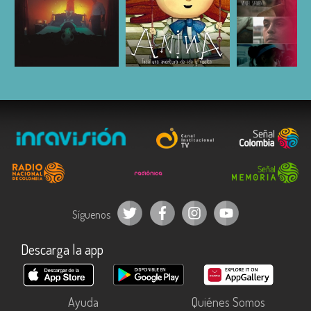
ESCUCHAR
ESCUCHAR
ESCUC
Síguenos
Descarga la app
Ayuda
Quiénes Somos