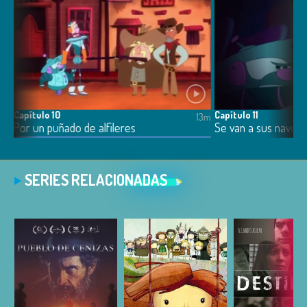
Capítulo 10
Capítulo 11
13m
13m
Por un puñado de alfileres
Se van a sus naves
SERIES RELACIONADAS