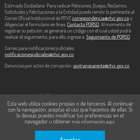
Estimado Ciudadano: Para radicar Peticiones, Quejas, Reclamos,
Solicitudes y Felicitaciones a la Entidad puede remitir lo pertinente al
Correo Oficial Institucional de RTVC
correspondencia@rtvc.gov.co
o
diligenciar el formulario en línea:
Contacto PQRSD
. Al momento de
registrar su petición, se generará un código con el cual usted podrá
realizar el seguimiento, para ello, ingrese a:
Seguimiento de PQRSD
Correo para notificaciones judiciales:
notificacionesjudiciales@rtvc.gov.co
Denuncias por actos de corrupción:
soytransparente@rtvc.gov.co
Este contenido fue financiado con recursos del Fondo Único de
Esta web utiliza cookies propias o de terceros. Al continuar
Tecnologías de la Información y las Comunicaciones de MinTic.
con la navegación, aceptas el uso que hacemos de ellas. Si
lo deseas puedes modificar tus preferencias en el
navegador u obtener
.
más información aquí
Aceptar