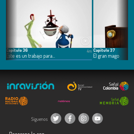
Capítulo 36
Capítulo 37
4m
4m
Este es un trabajo para…
El gran mago
Síguenos