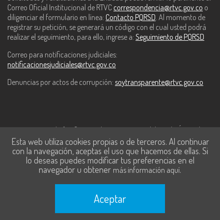
Correo Oficial Institucional de RTVC
correspondencia@rtvc.gov.co
o
diligenciar el formulario en línea:
Contacto PQRSD
. Al momento de
registrar su petición, se generará un código con el cual usted podrá
realizar el seguimiento, para ello, ingrese a:
Seguimiento de PQRSD
Correo para notificaciones judiciales:
notificacionesjudiciales@rtvc.gov.co
Denuncias por actos de corrupción:
soytransparente@rtvc.gov.co
Este contenido fue financiado con recursos del Fondo Único de
Esta web utiliza cookies propias o de terceros. Al continuar
Tecnologías de la Información y las Comunicaciones de MinTic.
con la navegación, aceptas el uso que hacemos de ellas. Si
lo deseas puedes modificar tus preferencias en el
navegador u obtener
.
más información aquí
Aceptar