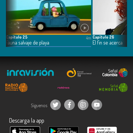
Capítulo 25
Capítulo 26
4m
4m
Fauna salvaje de playa
El fin se acerca
Síguenos
Descarga la app