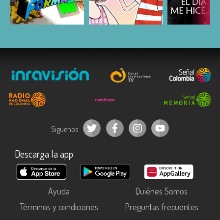
ESCUCHAR
ESCUCHAR
ESCUC
Síguenos
Descarga la app
Ayuda
Quiénes Somos
Términos y condiciones
Preguntas frecuentes