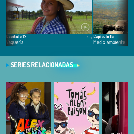
Capítulo 17
Capítulo 18
4m
4m
Vaquería
Medio ambiente
SERIES RELACIONADAS