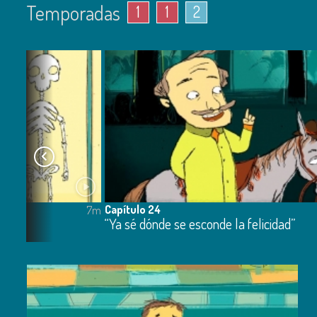
Temporadas
1
1
2
Capítulo 24
7m
bien”
“Ya sé dónde se esconde la felicidad”