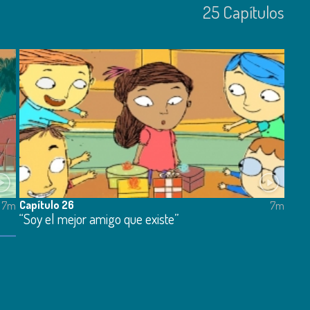
25
Capí­tulos
Capítulo 26
7m
7m
“Soy el mejor amigo que existe”