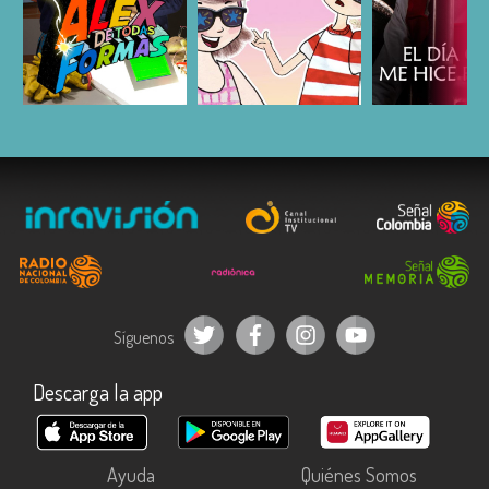
ESCUCHAR
ESCUCHAR
ESCUC
Síguenos
Descarga la app
Ayuda
Quiénes Somos