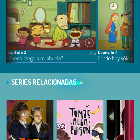
Capítulo 3
Capítulo 4
8m
8m
¿Puedo elegir a mi abuela?
Desde hoy sólo come
SERIES RELACIONADAS