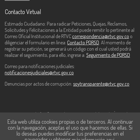
Contacto Virtual
Estimado Ciudadano: Para radicar Peticiones, Quejas, Reclamos,
Solicitudes y Felicitaciones a la Entidad puede remitir lo pertinente al
Correo Oficial Institucional de RTVC
correspondencia@rtvc.gov.co
o
diligenciar el formulario en línea:
Contacto PQRSD
. Al momento de
registrar su petición, se generará un código con el cual usted podrá
realizar el seguimiento, para ello, ingrese a:
Seguimiento de PQRSD
Correo para notificaciones judiciales:
notificacionesjudiciales@rtvc.gov.co
Denuncias por actos de corrupción:
soytransparente@rtvc.gov.co
Este contenido fue financiado con recursos del Fondo Único de
Esta web utiliza cookies propias o de terceros. Al continuar
Tecnologías de la Información y las Comunicaciones de MinTic.
con la navegación, aceptas el uso que hacemos de ellas. Si
lo deseas puedes modificar tus preferencias en el
navegador u obtener
.
más información aquí