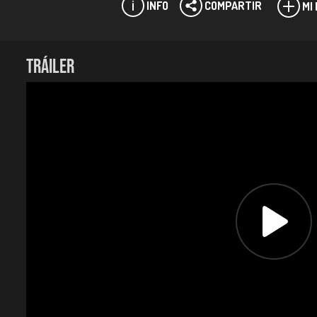
INFO
COMPARTIR
MI
Ficha técnica:
TRÁILER
Director:
Andrés Carmona Rivera.
Productor:
Mauricio Carmona Rivera.
Casa productora:
Policéfalo Films en coproducción con
Género:
Documental.
Duración:
85 minutos.
Año:
2023.
País:
Colombia.
Con la participación de:
Guillermo León Cárdenas, Álv
Guion:
Andrés Carmona Rivera, Mauricio Carmona Rivera
Dirección de fotografía:
Andrés Carmona Rivera.
Montaje:
Isabel Otálvaro, Andrés Carmona Rivera.
Diseño de sonido:
Daniel “El Gato” Garcés Najar, Adria
Premios nacionales:
Beca Alcaldía de Medellín. Centro de Investigaciones y Ext
Incentivo a la inversión cinematográfica. Comisión Fílmic
Realización de cortometraje documental. Fondo de desarr