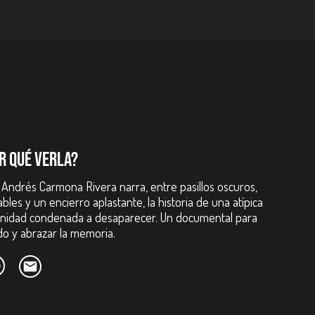
OR QUÉ VERLA?
érez, Carlos Adán Orozco, Octavio Marulanda, Jaime Hugo Gómez.
Andrés Carmona Rivera narra, entre pasillos oscuros,
bles y un encierro aplastante, la historia de una atípica
nidad condenada a desaparecer. Un documental para
ido y abrazar la memoria.