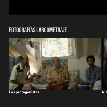
Participación en festivales:
Premio Mejor Work in Progress. Festival Villa del Cine. Vil
Laboratorio de Montaje y Corte Final. Muestra Internaci
FOTOGRAFÍAS LARGOMETRAJE
Los protagonistas.
A l