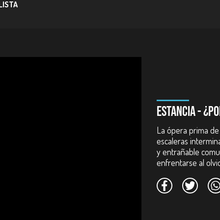
 LISTA
 RTVCPlay.
ESTANCIA - ¿P
aro Salazar Jaramillo, Raúl Agudelo Márquez, Javier Ocampo, Eduardo P
.
La ópera prima de 
escaleras intermina
y entrañable comu
na Moreno.
enfrentarse al olv
ensión - CIEC, Universidad de Antioquia. Colombia. 2016.
a de Medellín. Colombia. 2019.
ollo cinematográfico - FDC. Colombia. 2017.