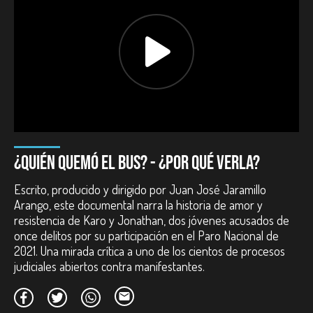
Casa productora:
El Agrado Producciones en coproducción
con Armadillo: New Media & Films, RTVC, Señal Colombia y
RTVCPlay.
Género:
Documental.
Duración:
58 minutos.
Año:
2025.
País:
Colombia.
Reparto:
Karina Yurley Cepeda Andrade, Clara Isabella
Cepeda, Jonathan Stiven Cortés Aldana, Lorena Medina
Panqueba, Tatiana Tovar Méndez.
Guion:
Manuela Saavedra Hurtado, Juan José Jaramillo
Arango.
¿QUIÉN QUEMÓ EL BUS? - ¿POR QUÉ VERLA?
Dirección de fotografía:
Juan José Jaramillo Arango.
Montaje:
Carlos Cordero.
Escrito, producido y dirigido por Juan José Jaramillo
Diseño de sonido:
Carlos “Chusco” Trujillo.
Arango, este documental narra la historia de amor y
resistencia de Karo y Jonathan, dos jóvenes acusados de
once delitos por su participación en el Paro Nacional de
2021. Una mirada crítica a uno de los cientos de procesos
judiciales abiertos contra manifestantes.