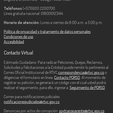
Teléfonos
(+57)(601) 2200700.
Línea gratuita nacional: 018000123414.
Horario de atención:
Lunes a viernes de 8:00 a.m. a 5:00 p.m.
Política de privacidad y tratamiento de datos personales
Condiciones de uso
Accesibilidad
Contacto Virtual
Estimado Ciudadano: Para radicar Peticiones, Quejas, Reclamos,
Solicitudes y Felicitaciones a la Entidad puede remitir lo pertinente al
Correo Oficial Institucional de RTVC
correspondencia@rtvc.gov.co
o
diligenciar el formulario en línea:
Contacto PQRSD
. Al momento de
registrar su petición, se generará un código con el cual usted podrá
realizar el seguimiento, para ello, ingrese a:
Seguimiento de PQRSD
Correo para notificaciones judiciales:
notificacionesjudiciales@rtvc.gov.co
Denuncias por actos de corrupción:
soytransparente@rtvc.gov.co