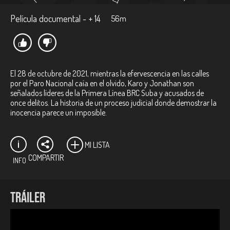
Película documental - + 14
56m
El 28 de octubre de 2021, mientras la efervescencia en las calles
por el Paro Nacional caía en el olvido, Karo y Jonathan son
señalados líderes de la Primera Línea BRC Suba y acusados de
once delitos. La historia de un proceso judicial donde demostrar la
inocencia parece un imposible.
MI LISTA
COMPARTIR
INFO
Ficha técnica:
TRÁILER
Director:
Juan José Jaramillo Arango.
Productores:
Alejandro Ángel Torres, Juan José Jaramillo
Arango, Manuela Saavedra Hurtado.