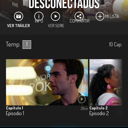
Desconectados
MI LISTA
INFO
COMPARTIR
VER TRÁILER
VER SERIE
Una producción de:
Temp.
1
10
Cap.
Para:
Capítulo 1
Capítulo 2
26m
Episodio 1
Episodio 2