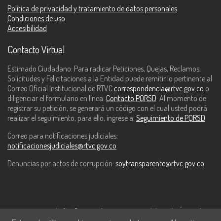
Política de privacidad y tratamiento de datos personales
Alonso: Eduardo Martín Gutiérrez.
Condiciones de uso
Accesibilidad
Punky: Marcela Forero Falla.
Contacto Virtual
Estimado Ciudadano: Para radicar Peticiones, Quejas, Reclamos,
Solicitudes y Felicitaciones a la Entidad puede remitir lo pertinente al
Correo Oficial Institucional de RTVC
correspondencia@rtvc.gov.co
o
diligenciar el formulario en línea:
Contacto PQRSD
. Al momento de
registrar su petición, se generará un código con el cual usted podrá
realizar el seguimiento, para ello, ingrese a:
Seguimiento de PQRSD
Correo para notificaciones judiciales:
notificacionesjudiciales@rtvc.gov.co
Denuncias por actos de corrupción:
soytransparente@rtvc.gov.co
Este contenido fue financiado con recursos del Fondo Único de