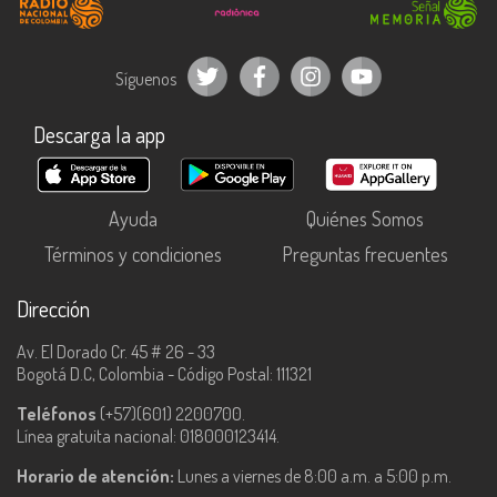
Coordinadora Producción: Johanna Clavijo.
Productor de Avanzada: Daniel Saman.
Síguenos
Productor de Campo: Ángela Farrieta.
Asistente de Producción: Jesús González Vega.
Descarga la app
Elenco:
Felipe: Eduardo López Henao.
Ayuda
Quiénes Somos
Martina: Alejandra Villafañe.
Términos y condiciones
Preguntas frecuentes
Edwin: Johan Rivera Zumaqué.
Dirección
Carolina: Marcela Vanegas.
Av. El Dorado Cr. 45 # 26 - 33
Yuli: Mayra Luna.
Bogotá D.C, Colombia - Código Postal: 111321
Rafael: Juan Carlos Ortega.
Teléfonos
(+57)(601) 2200700.
Línea gratuita nacional: 018000123414.
Roberto: Jaime Arango.
Horario de atención:
Lunes a viernes de 8:00 a.m. a 5:00 p.m.
Toby 3: Santiago Lozano Balcazar.