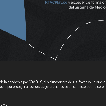
e la pandemia por COVID-19, el reclutamiento de sus jóvenes y un nuevo
 lucha por proteger a las nuevas generaciones de un conflicto que no cesó n