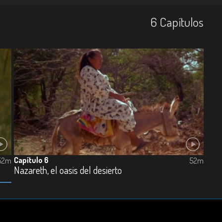
6
Capí­tulos
Capítulo 6
52m
52m
Nazareth, el oasis del desierto