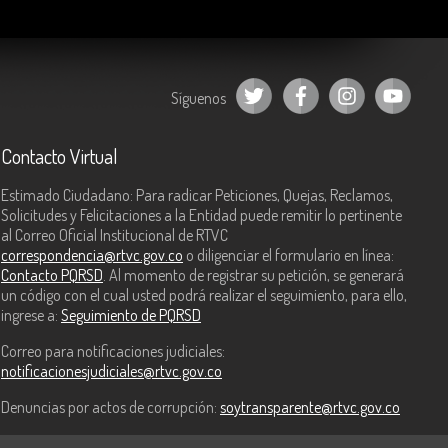
Síguenos
Contacto Virtual
Estimado Ciudadano: Para radicar Peticiones, Quejas, Reclamos,
Solicitudes y Felicitaciones a la Entidad puede remitir lo pertinente
al Correo Oficial Institucional de RTVC
correspondencia@rtvc.gov.co
o diligenciar el formulario en línea:
Contacto PQRSD
. Al momento de registrar su petición, se generará
un código con el cual usted podrá realizar el seguimiento, para ello,
ingrese a:
Seguimiento de PQRSD
Correo para notificaciones judiciales:
notificacionesjudiciales@rtvc.gov.co
Denuncias por actos de corrupción:
soytransparente@rtvc.gov.co