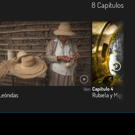
8
Capí­tulos
Capítulo 4
14m
 Leónidas
Rubiela y Miguel