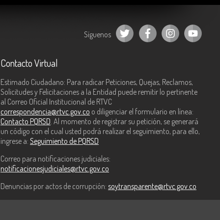
Síguenos
Contacto Virtual
Estimado Ciudadano: Para radicar Peticiones, Quejas, Reclamos,
Solicitudes y Felicitaciones a la Entidad puede remitir lo pertinente
al Correo Oficial Institucional de RTVC
correspondencia@rtvc.gov.co
o diligenciar el formulario en línea:
Contacto PQRSD
. Al momento de registrar su petición, se generará
un código con el cual usted podrá realizar el seguimiento, para ello,
ingrese a:
Seguimiento de PQRSD
Correo para notificaciones judiciales:
notificacionesjudiciales@rtvc.gov.co
Denuncias por actos de corrupción:
soytransparente@rtvc.gov.co