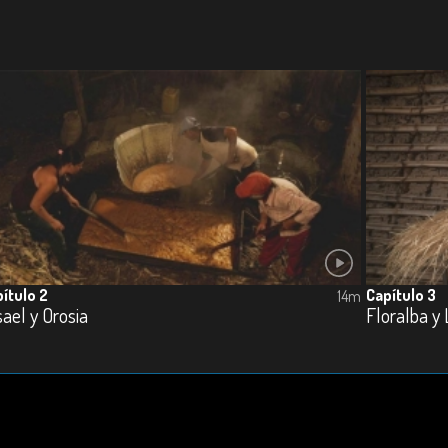
ítulo 2
Capítulo 3
14m
ael y Orosia
Floralba y