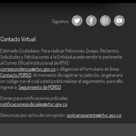
Síguenos
Contacto Virtual
Estimado Ciudadano: Para radicar Peticiones, Quejas, Reclamos,
Solicitudes y Felicitaciones a la Entidad puede remitir lo pertinente
al Correo Oficial Institucional de RTVC
correspondencia@rtvc.gov.co
o diligenciar el formulario en línea:
Contacto PQRSD
. Al momento de registrar su petición, se generará
un código con el cual usted podrá realizar el seguimiento, para ello,
ingrese a:
Seguimiento de PQRSD
Correo para notificaciones judiciales:
notificacionesjudiciales@rtvc.gov.co
Denuncias por actos de corrupción:
soytransparente@rtvc.gov.co