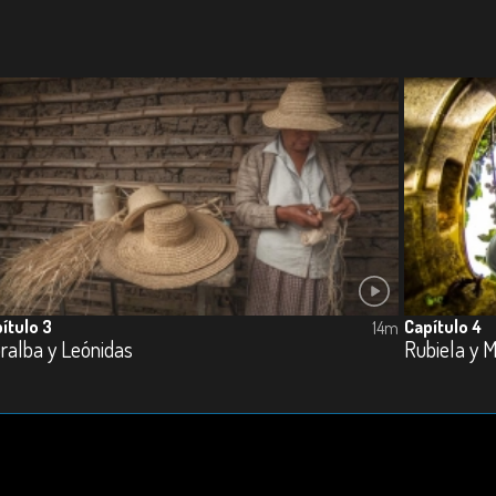
ítulo 3
Capítulo 4
14m
ralba y Leónidas
Rubiela y 