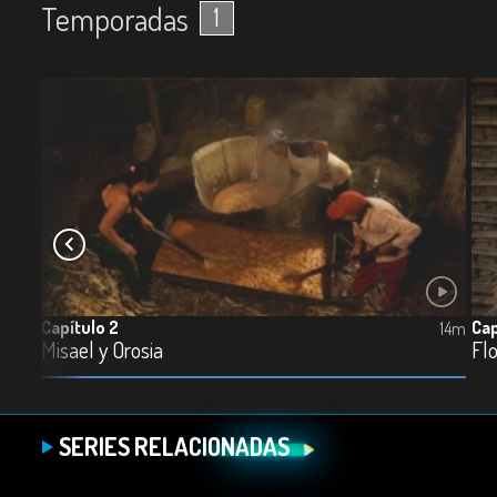
Temporadas
1
Capítulo 2
Cap
14m
14m
Misael y Orosia
Flo
SERIES RELACIONADAS