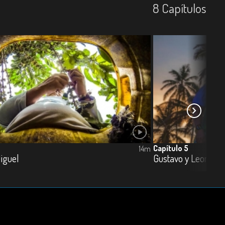
8
Capí­tulos
Capítulo 5
14m
Miguel
Gustavo y Leonor