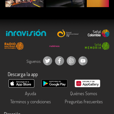
ESCUCHAR
ESCUCHAR
ESCUC
Síguenos
Descarga la app
Ayuda
Quiénes Somos
Términos y condiciones
Preguntas frecuentes