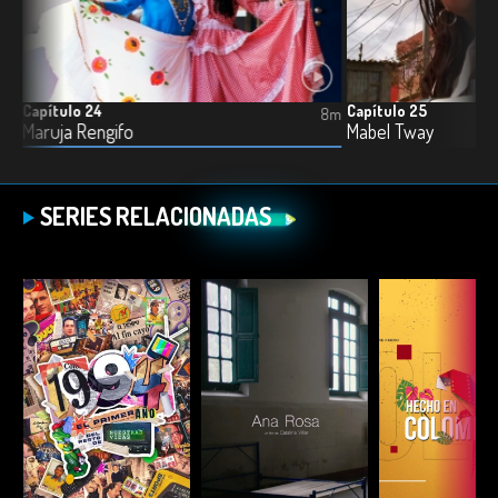
Capítulo 24
Capítulo 25
8m
8m
Maruja Rengifo
Mabel Tway
SERIES RELACIONADAS