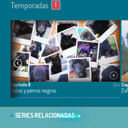
Temporadas
1
Capítulo 8
Cap
12m
12m
Gatos y perros negros
Esf
SERIES RELACIONADAS