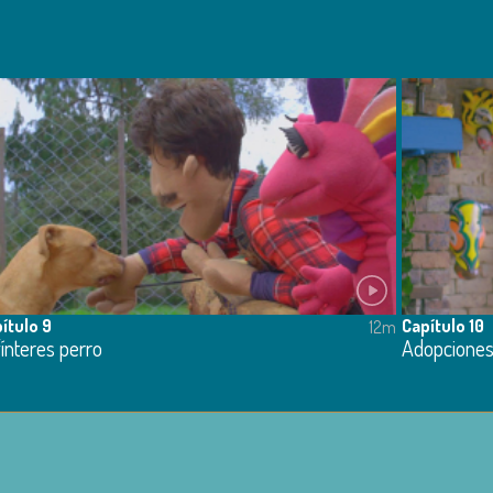
ítulo 9
Capítulo 10
12m
ínteres perro
Adopciones