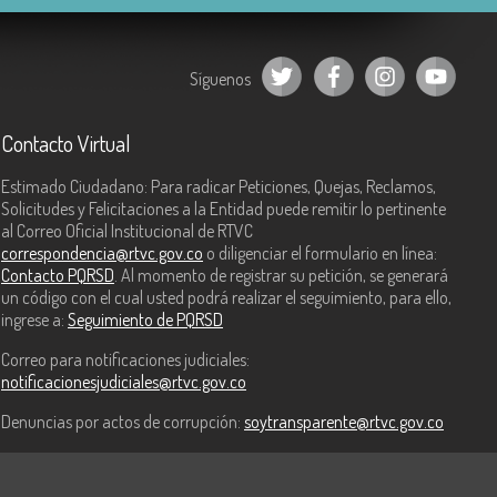
Síguenos
Contacto Virtual
Estimado Ciudadano: Para radicar Peticiones, Quejas, Reclamos,
Solicitudes y Felicitaciones a la Entidad puede remitir lo pertinente
al Correo Oficial Institucional de RTVC
correspondencia@rtvc.gov.co
o diligenciar el formulario en línea:
Contacto PQRSD
. Al momento de registrar su petición, se generará
un código con el cual usted podrá realizar el seguimiento, para ello,
ingrese a:
Seguimiento de PQRSD
Correo para notificaciones judiciales:
notificacionesjudiciales@rtvc.gov.co
Denuncias por actos de corrupción:
soytransparente@rtvc.gov.co