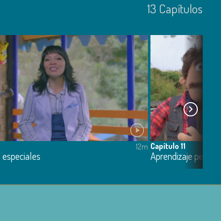
13
Capí­tulos
Capítulo 11
12m
 especiales
Aprendizaje perros