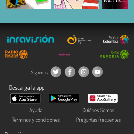
ESCUCHAR
ESCUCHAR
ESCUC
Síguenos
Descarga la app
Ayuda
Quiénes Somos
Términos y condiciones
Preguntas frecuentes