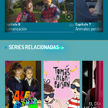
Capítulo 6
Capítulo 7
12m
12m
Humanización
Animales perdidos
SERIES RELACIONADAS