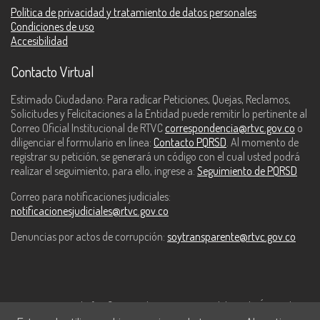
Política de privacidad y tratamiento de datos personales
Condiciones de uso
Accesibilidad
Contacto Virtual
Estimado Ciudadano: Para radicar Peticiones, Quejas, Reclamos,
Solicitudes y Felicitaciones a la Entidad puede remitir lo pertinente al
Correo Oficial Institucional de RTVC
correspondencia@rtvc.gov.co
o
diligenciar el formulario en línea:
Contacto PQRSD
. Al momento de
registrar su petición, se generará un código con el cual usted podrá
realizar el seguimiento, para ello, ingrese a:
Seguimiento de PQRSD
Correo para notificaciones judiciales:
notificacionesjudiciales@rtvc.gov.co
Denuncias por actos de corrupción:
soytransparente@rtvc.gov.co
Este contenido fue financiado con recursos del Fondo Único de