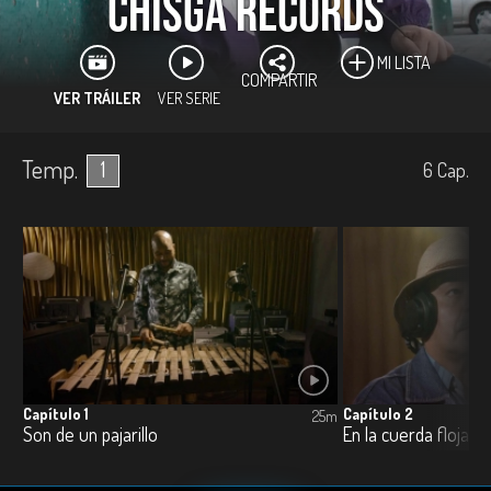
Chisga Récords
MI LISTA
COMPARTIR
VER TRÁILER
VER SERIE
Temp.
1
6
Cap.
Capítulo 1
Capítulo 2
25m
Son de un pajarillo
En la cuerda floja