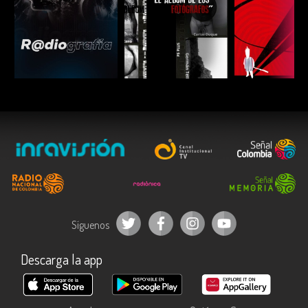
ESCUCHAR
ESCUCHAR
ESCUC
Síguenos
Descarga la app