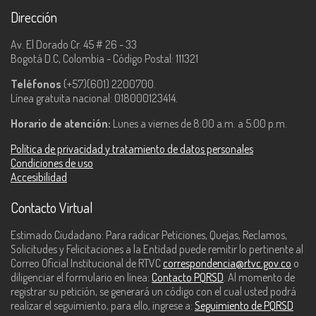
Dirección
Av. El Dorado Cr. 45 # 26 - 33
Bogotá D.C, Colombia - Código Postal: 111321
Teléfonos
(+57)(601) 2200700.
Línea gratuita nacional: 018000123414.
Horario de atención:
Lunes a viernes de 8:00 a.m. a 5:00 p.m.
Política de privacidad y tratamiento de datos personales
Condiciones de uso
Accesibilidad
Contacto Virtual
Estimado Ciudadano: Para radicar Peticiones, Quejas, Reclamos,
Solicitudes y Felicitaciones a la Entidad puede remitir lo pertinente al
Correo Oficial Institucional de RTVC
correspondencia@rtvc.gov.co
o
diligenciar el formulario en línea:
Contacto PQRSD
. Al momento de
registrar su petición, se generará un código con el cual usted podrá
realizar el seguimiento, para ello, ingrese a:
Seguimiento de PQRSD