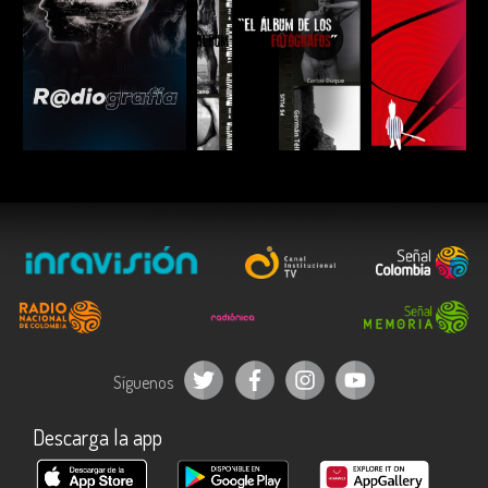
ESCUCHAR
ESCUCHAR
ESCUC
Síguenos
Descarga la app