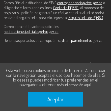
Correo Oficial Institucional de RTVC
correspondencia@rtvc.gov.co
o
diligenciar el formulario en línea:
Contacto PQRSD
. Al momento de
registrar su petición, se generará un código con el cual usted podrá
realizar el seguimiento, para ello, ingrese a:
Seguimiento de PQRSD
Correo para notificaciones judiciales:
notificacionesjudiciales@rtvc.gov.co
Denuncias por actos de corrupción:
soytransparente@rtvc.gov.co
Este contenido fue financiado con recursos del Fondo Único de
Esta web utiliza cookies propias o de terceros. Al continuar
Tecnologías de la Información y las Comunicaciones de MinTic.
con la navegación, aceptas el uso que hacemos de ellas. Si
lo deseas puedes modificar tus preferencias en el
navegador u obtener
.
más información aquí
Aceptar