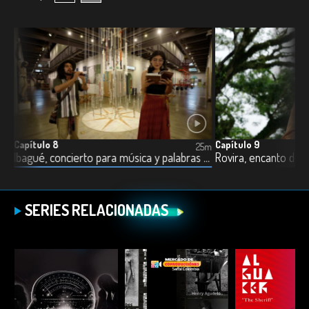
Capítulo 8
Capítulo 9
5m
25m
Ibagué, concierto para música y palabras – Parte I
Ibagué, concierto para música y palabras – Parte II
Rovira, encanto de m
SERIES RELACIONADAS