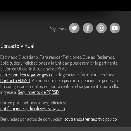
Síguenos
Contacto Virtual
Estimado Ciudadano: Para radicar Peticiones, Quejas, Reclamos,
Solicitudes y Felicitaciones a la Entidad puede remitir lo pertinente
al Correo Oficial Institucional de RTVC
correspondencia@rtvc.gov.co
o diligenciar el formulario en línea:
Contacto PQRSD
. Al momento de registrar su petición, se generará
un código con el cual usted podrá realizar el seguimiento, para ello,
ingrese a:
Seguimiento de PQRSD
Correo para notificaciones judiciales:
notificacionesjudiciales@rtvc.gov.co
Denuncias por actos de corrupción:
soytransparente@rtvc.gov.co