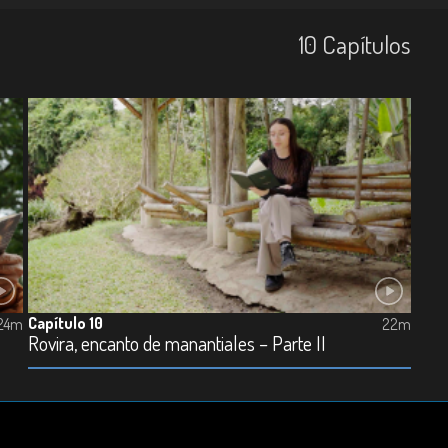
10
Capí­tulos
Capítulo 10
24m
22m
Rovira, encanto de manantiales – Parte II