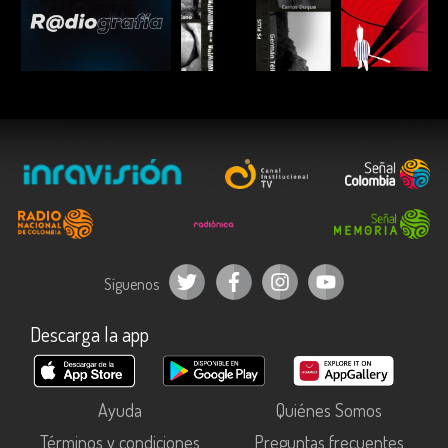
ESCUCHAR
ESCUCHAR
ESCUC
Síguenos
Descarga la app
Ayuda
Quiénes Somos
Términos y condiciones
Preguntas frecuentes