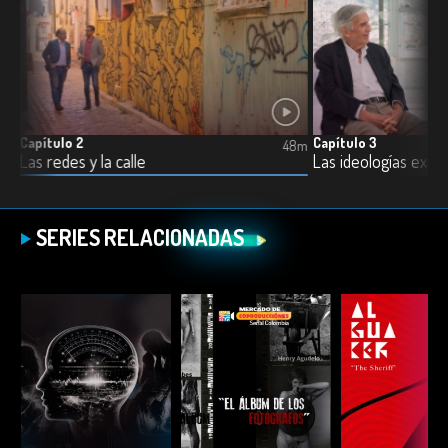
Capítulo 2
Capítulo 3
9m
48m
Las redes y la calle
Las ideologías exist
SERIES RELACIONADAS