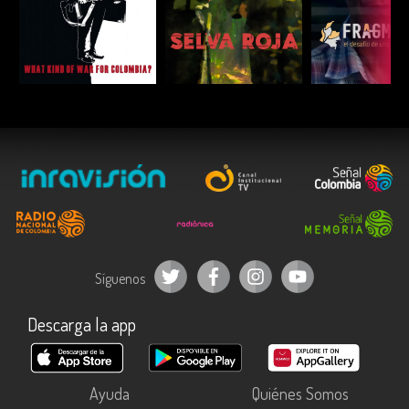
ESCUCHAR
ESCUCHAR
ESCUC
Síguenos
Descarga la app
Ayuda
Quiénes Somos