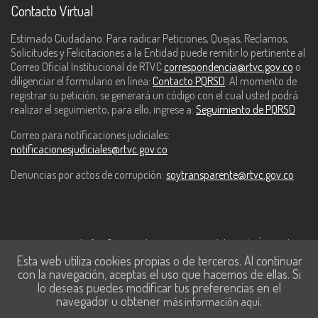
Contacto Virtual
Estimado Ciudadano: Para radicar Peticiones, Quejas, Reclamos,
Solicitudes y Felicitaciones a la Entidad puede remitir lo pertinente al
Correo Oficial Institucional de RTVC
correspondencia@rtvc.gov.co
o
diligenciar el formulario en línea:
Contacto PQRSD
. Al momento de
registrar su petición, se generará un código con el cual usted podrá
realizar el seguimiento, para ello, ingrese a:
Seguimiento de PQRSD
Correo para notificaciones judiciales:
notificacionesjudiciales@rtvc.gov.co
Denuncias por actos de corrupción:
soytransparente@rtvc.gov.co
Este contenido fue financiado con recursos del Fondo Único de
Esta web utiliza cookies propias o de terceros. Al continuar
Tecnologías de la Información y las Comunicaciones de MinTic.
con la navegación, aceptas el uso que hacemos de ellas. Si
lo deseas puedes modificar tus preferencias en el
navegador u obtener
.
más información aquí