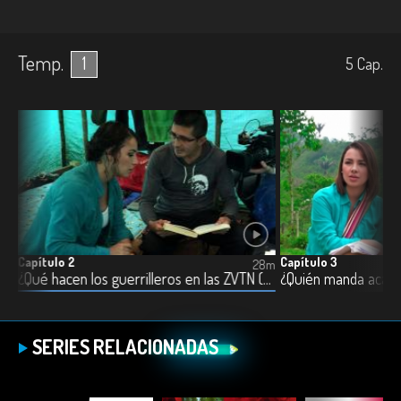
Temp.
1
5
Cap.
Capítulo 2
Capítulo 3
7m
28m
¿Qué hacen los guerrilleros en las ZVTN (Zonas Veredales Transitorias de Normalización)?
¿Quién manda acá?
SERIES RELACIONADAS