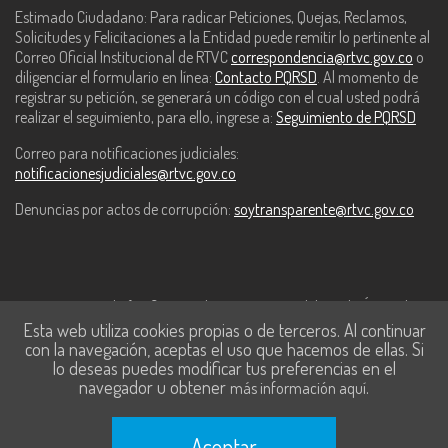
Estimado Ciudadano: Para radicar Peticiones, Quejas, Reclamos,
Solicitudes y Felicitaciones a la Entidad puede remitir lo pertinente al
Correo Oficial Institucional de RTVC
correspondencia@rtvc.gov.co
o
diligenciar el formulario en línea:
Contacto PQRSD
. Al momento de
registrar su petición, se generará un código con el cual usted podrá
realizar el seguimiento, para ello, ingrese a:
Seguimiento de PQRSD
Correo para notificaciones judiciales:
notificacionesjudiciales@rtvc.gov.co
Denuncias por actos de corrupción:
soytransparente@rtvc.gov.co
Este contenido fue financiado con recursos del Fondo Único de
Esta web utiliza cookies propias o de terceros. Al continuar
Tecnologías de la Información y las Comunicaciones de MinTic.
con la navegación, aceptas el uso que hacemos de ellas. Si
lo deseas puedes modificar tus preferencias en el
navegador u obtener
.
más información aquí
Aceptar