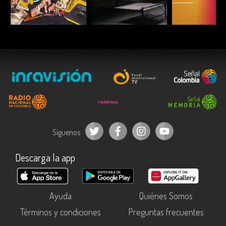
ESCUCHAR
ESCUCHAR
ESCUC
Síguenos
Descarga la app
Ayuda
Quiénes Somos
Términos y condiciones
Preguntas frecuentes