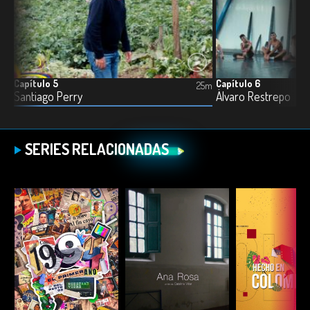
Capítulo 5
Capítulo 6
6m
25m
Santiago Perry
Álvaro Restrepo
SERIES RELACIONADAS