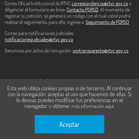
Correo Oficial Institucional de RTVC
correspondencia@rtvc.gov.co
o
diligenciar el formulario en línea:
Contacto PQRSD
. Al momento de
registrar su petición, se generará un código con el cual usted podrá
realizar el seguimiento, para ello, ingrese a:
Seguimiento de PQRSD
Correo para notificaciones judiciales:
notificacionesjudiciales@rtvc.gov.co
Denuncias por actos de corrupción:
soytransparente@rtvc.gov.co
Este contenido fue financiado con recursos del Fondo Único de
Esta web utiliza cookies propias o de terceros. Al continuar
Tecnologías de la Información y las Comunicaciones de MinTic.
con la navegación, aceptas el uso que hacemos de ellas. Si
lo deseas puedes modificar tus preferencias en el
navegador u obtener
.
más información aquí
Aceptar