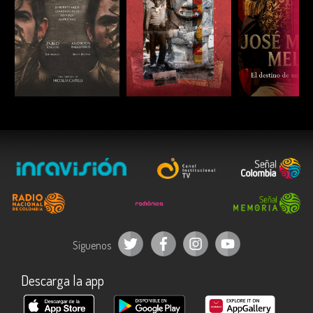
ESCUCHAR
ESCUCHAR
ESCUC
Síguenos
Descarga la app