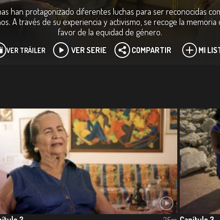
as han protagonizado diferentes luchas para ser reconocidas com
s. A través de su experiencia y activismo, se recoge la memori
favor de la equidad de género.
VER SERIE
COMPARTIR
MI LIS
VER TRÁILER
ítulo 2
Capítulo 3
25m