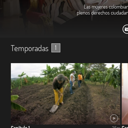
Las mujeres colombian
plenos derechos ciudadano
Temporadas
1
Capítulo 1
Cap
25m