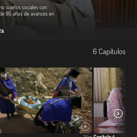
o sujetos sociales con
a de 80 años de avances en
TA
6
Capí­tulos
Capítulo 4
25m