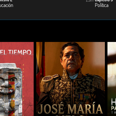
ucación
Política