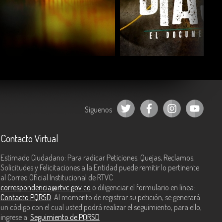
COMPARTIR
COMPARTIR
Síguenos
Contacto Virtual
Estimado Ciudadano: Para radicar Peticiones, Quejas, Reclamos,
Solicitudes y Felicitaciones a la Entidad puede remitir lo pertinente
al Correo Oficial Institucional de RTVC
correspondencia@rtvc.gov.co
o diligenciar el formulario en línea:
Contacto PQRSD
. Al momento de registrar su petición, se generará
un código con el cual usted podrá realizar el seguimiento, para ello,
ingrese a:
Seguimiento de PQRSD