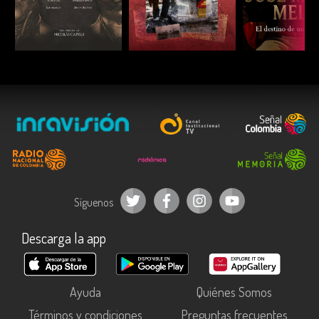
ESCUCHAR
ESCUCHAR
ESCUC
Síguenos
Descarga la app
Ayuda
Quiénes Somos
Términos y condiciones
Preguntas frecuentes