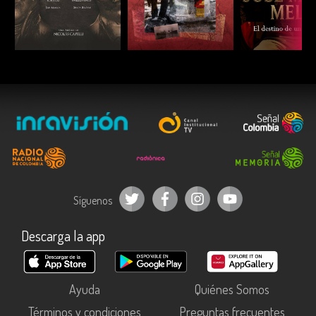
ESCUCHAR
ESCUCHAR
ESCUC
Síguenos
Descarga la app
Ayuda
Quiénes Somos
Términos y condiciones
Preguntas frecuentes