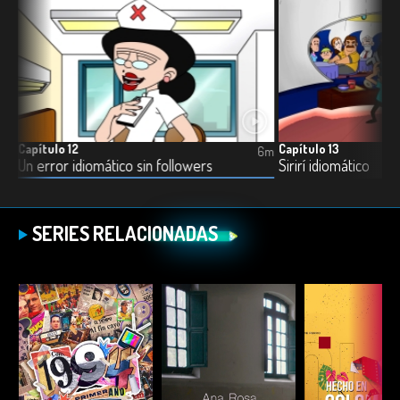
Capítulo 12
Capítulo 13
5m
6m
Un error idiomático sin followers
Sirirí idiomático
SERIES RELACIONADAS