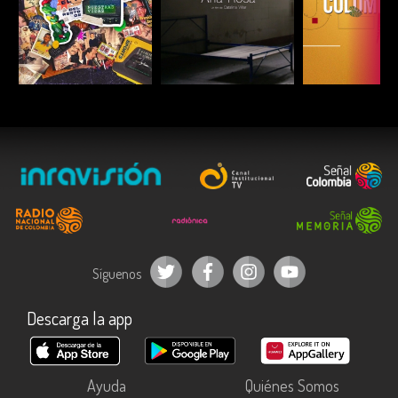
ESCUCHAR
ESCUCHAR
ESCUC
Síguenos
Descarga la app
Ayuda
Quiénes Somos