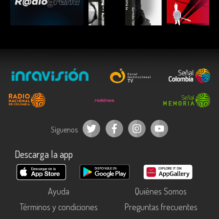
ESCUCHAR
ESCUCHAR
ESCUC
Síguenos
Descarga la app
Ayuda
Quiénes Somos
Términos y condiciones
Preguntas frecuentes