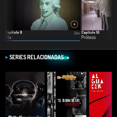
Capítulo 9
Capítulo 10
5m
24m
Pila
Prótesis
SERIES RELACIONADAS