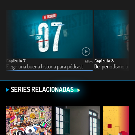
Capítulo 7
Capítulo 8
5m
59m
'Sálvese como pueda', así se hizo el episodio 19
Elegir una buena historia para pódcast
SERIES RELACIONADAS