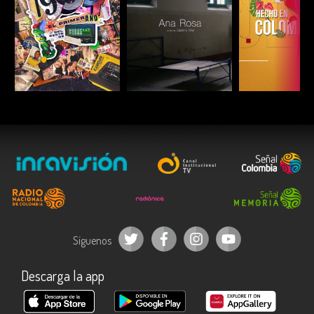
ESCUCHAR
ESCUCHAR
ESCUC
Síguenos
Descarga la app