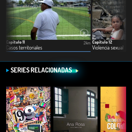
Capítulo 11
Capítulo 12
5m
24m
Casos territoriales
Violencia sexual
SERIES RELACIONADAS