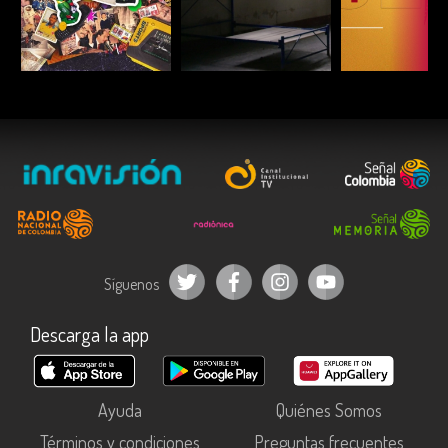
ESCUCHAR
ESCUCHAR
ESCUC
Síguenos
Descarga la app
Ayuda
Quiénes Somos
Términos y condiciones
Preguntas frecuentes