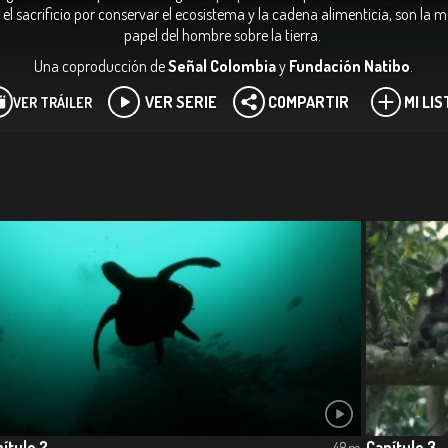
ta, el sacrificio por conservar el ecosistema y la cadena alimenticia, son la
papel del hombre sobre la tierra.
Una coproducción de
Señal Colombia
y
Fundación Natibo
.
VER SERIE
COMPARTIR
MI LIS
VER TRÁILER
ítulo 2
Capítulo 3
48m