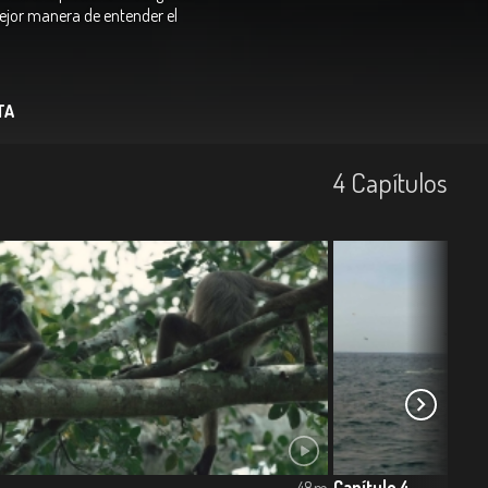
 mejor manera de entender el
TA
4
Capí­tulos
Capítulo 4
48m