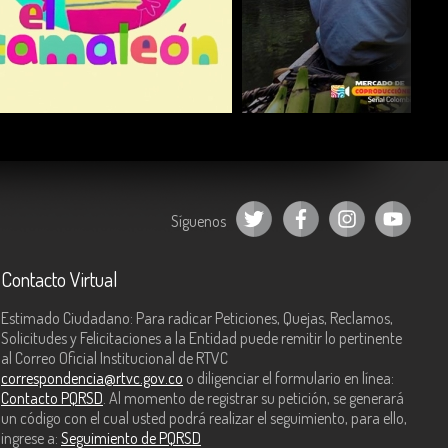
COMPARTIR
COMPARTIR
Síguenos
Contacto Virtual
Estimado Ciudadano: Para radicar Peticiones, Quejas, Reclamos,
Solicitudes y Felicitaciones a la Entidad puede remitir lo pertinente
al Correo Oficial Institucional de RTVC
correspondencia@rtvc.gov.co
o diligenciar el formulario en línea:
Contacto PQRSD
. Al momento de registrar su petición, se generará
un código con el cual usted podrá realizar el seguimiento, para ello,
ingrese a:
Seguimiento de PQRSD