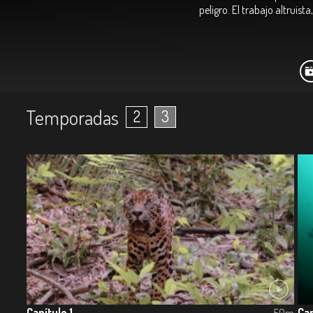
peligro. El trabajo altruis
Temporadas
2
3
Capítulo 1
Cap
50m