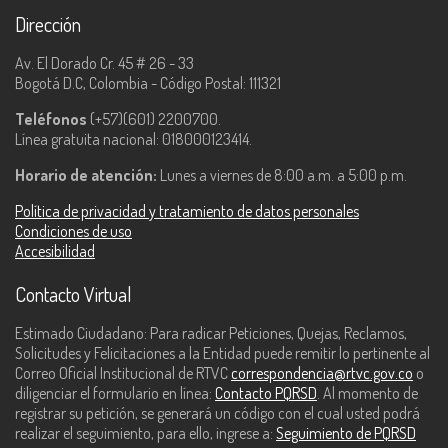
Dirección
Av. El Dorado Cr. 45 # 26 - 33
Bogotá D.C, Colombia - Código Postal: 111321
Teléfonos
(+57)(601) 2200700.
Línea gratuita nacional: 018000123414.
Horario de atención:
Lunes a viernes de 8:00 a.m. a 5:00 p.m.
Política de privacidad y tratamiento de datos personales
Condiciones de uso
Accesibilidad
Contacto Virtual
Estimado Ciudadano: Para radicar Peticiones, Quejas, Reclamos,
Solicitudes y Felicitaciones a la Entidad puede remitir lo pertinente al
Correo Oficial Institucional de RTVC
correspondencia@rtvc.gov.co
o
diligenciar el formulario en línea:
Contacto PQRSD
. Al momento de
registrar su petición, se generará un código con el cual usted podrá
realizar el seguimiento, para ello, ingrese a:
Seguimiento de PQRSD