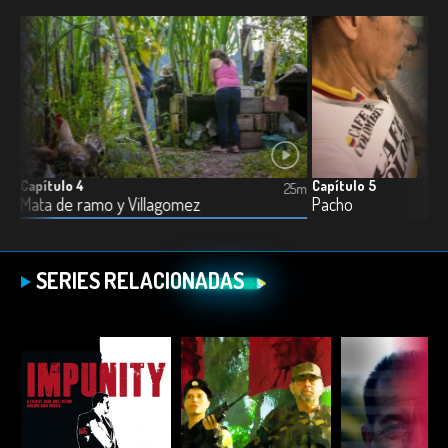
Capítulo 4
Capítulo 5
5m
25m
Mata de ramo y Villagomez
Pacho
SERIES RELACIONADAS