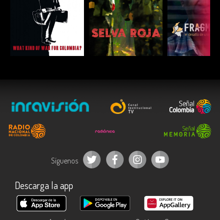
ESCUCHAR
ESCUCHAR
ESCUC
Síguenos
Descarga la app