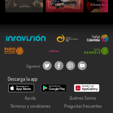
ESCUCHAR
ESCUCHAR
ESCUC
Síguenos
Descarga la app
Ayuda
Quiénes Somos
Términos y condiciones
Preguntas frecuentes