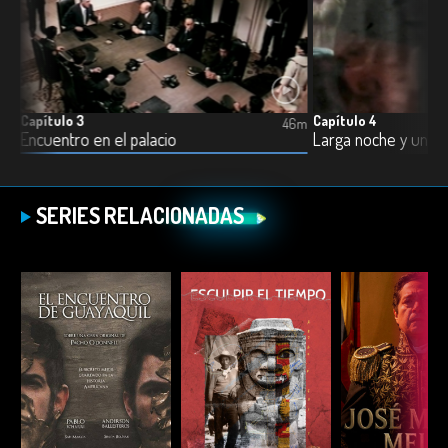
Capítulo 3
Capítulo 4
9m
46m
Encuentro en el palacio
Larga noche y un nu
SERIES RELACIONADAS